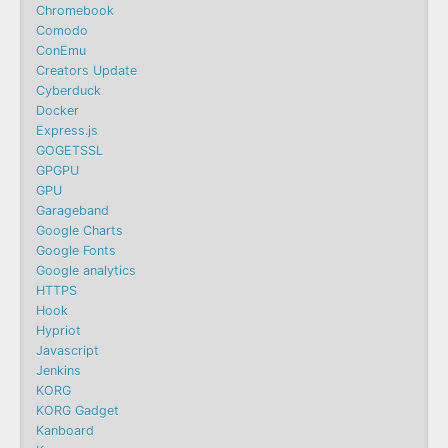
Chromebook
Comodo
ConEmu
Creators Update
Cyberduck
Docker
Express.js
GOGETSSL
GPGPU
GPU
Garageband
Google Charts
Google Fonts
Google analytics
HTTPS
Hook
Hypriot
Javascript
Jenkins
KORG
KORG Gadget
Kanboard