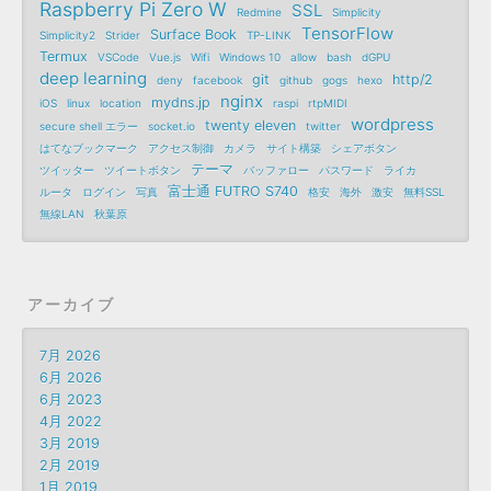
Raspberry Pi Zero W
SSL
Redmine
Simplicity
TensorFlow
Surface Book
Simplicity2
Strider
TP-LINK
Termux
VSCode
Vue.js
Wifi
Windows 10
allow
bash
dGPU
deep learning
git
http/2
deny
facebook
github
gogs
hexo
nginx
mydns.jp
iOS
linux
location
raspi
rtpMIDI
wordpress
twenty eleven
secure shell エラー
socket.io
twitter
はてなブックマーク
アクセス制御
カメラ
サイト構築
シェアボタン
テーマ
ツイッター
ツイートボタン
バッファロー
パスワード
ライカ
富士通 FUTRO S740
ルータ
ログイン
写真
格安
海外
激安
無料SSL
無線LAN
秋葉原
アーカイブ
7月 2026
6月 2026
6月 2023
4月 2022
3月 2019
2月 2019
1月 2019