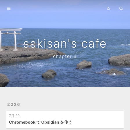
Home
Archives
sakisan's cafe
chapter ii
2026
7月 20
Chromebook で Obsidian を使う