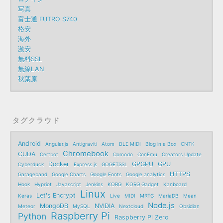
写真
富士通 FUTRO S740
格安
海外
激安
無料SSL
無線LAN
秋葉原
タグクラウド
Android
Angular.js
Antigraviti
Atom
BLE MIDI
Blog in a Box
CNTK
Chromebook
CUDA
Certbot
Comodo
ConEmu
Creators Update
Docker
GPGPU
GPU
Cyberduck
Express.js
GOGETSSL
HTTPS
Garageband
Google Charts
Google Fonts
Google analytics
Hook
Hypriot
Javascript
Jenkins
KORG
KORG Gadget
Kanboard
Linux
Let's Encrypt
Keras
Live
MIDI
MRTG
MariaDB
Mean
Node.js
MongoDB
NVIDIA
Meteor
MySQL
Nextcloud
Obsidian
Raspberry Pi
Python
Raspberry Pi Zero