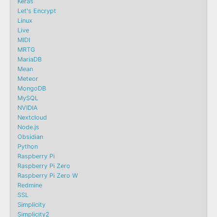
Keras
Let's Encrypt
Linux
Live
MIDI
MRTG
MariaDB
Mean
Meteor
MongoDB
MySQL
NVIDIA
Nextcloud
Node.js
Obsidian
Python
Raspberry Pi
Raspberry Pi Zero
Raspberry Pi Zero W
Redmine
SSL
Simplicity
Simplicity2