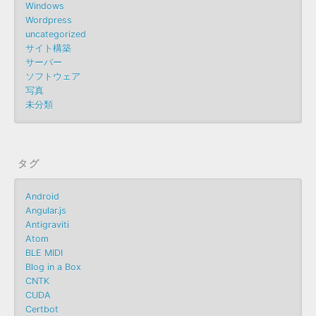
Windows
Wordpress
uncategorized
サイト構築
サーバー
ソフトウェア
写真
未分類
タグ
Android
Angular.js
Antigraviti
Atom
BLE MIDI
Blog in a Box
CNTK
CUDA
Certbot