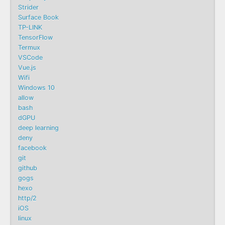
Strider
Surface Book
TP-LINK
TensorFlow
Termux
VSCode
Vue.js
Wifi
Windows 10
allow
bash
dGPU
deep learning
deny
facebook
git
github
gogs
hexo
http/2
iOS
linux