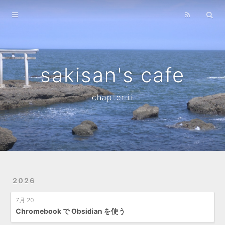
Home
Archives
sakisan's cafe
chapter ii
2026
7月 20
Chromebook で Obsidian を使う