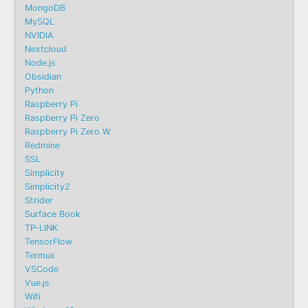
MongoDB
MySQL
NVIDIA
Nextcloud
Node.js
Obsidian
Python
Raspberry Pi
Raspberry Pi Zero
Raspberry Pi Zero W
Redmine
SSL
Simplicity
Simplicity2
Strider
Surface Book
TP-LINK
TensorFlow
Termux
VSCode
Vue.js
Wifi