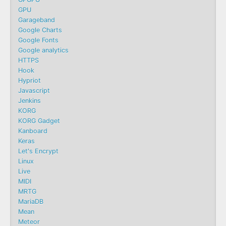
GPU
Garageband
Google Charts
Google Fonts
Google analytics
HTTPS
Hook
Hypriot
Javascript
Jenkins
KORG
KORG Gadget
Kanboard
Keras
Let's Encrypt
Linux
Live
MIDI
MRTG
MariaDB
Mean
Meteor