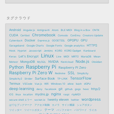
タグクラウド
Android
Angular.js
Antigraviti
Atom
BLE MIDI
Blog in a Box
CNTK
Chromebook
CUDA
Certbot
Comodo
ConEmu
Creators Update
Docker
GPGPU
GPU
Cyberduck
Express.js
GOGETSSL
HTTPS
Garageband
Google Charts
Google Fonts
Google analytics
Hook
Hypriot
Javascript
Jenkins
KORG
KORG Gadget
Kanboard
Linux
Let's Encrypt
Keras
Live
MIDI
MRTG
MariaDB
Mean
Node.js
MongoDB
NVIDIA
Meteor
MySQL
Nextcloud
Obsidian
Raspberry Pi
Python
Raspberry Pi Zero
Raspberry Pi Zero W
SSL
Redmine
Simplicity
TensorFlow
Surface Book
Simplicity2
Strider
TP-LINK
Termux
VSCode
Vue.js
Wifi
Windows 10
allow
bash
dGPU
deep learning
git
http/2
deny
facebook
github
gogs
hexo
nginx
mydns.jp
iOS
linux
location
raspi
rtpMIDI
wordpress
twenty eleven
secure shell エラー
socket.io
twitter
はてなブックマーク
アクセス制御
カメラ
サイト構築
シェアボタン
テーマ
ツイッター
ツイートボタン
バッファロー
パスワード
ライカ