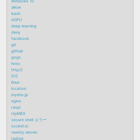
Windows 10
allow
bash
dGPU
deep learning
deny
facebook
git
github
gogs
hexo
http/2
iOS
linux
location
mydns.jp
nginx
raspi
rtpMIDI
secure shell エラー
socket.io
twenty eleven
twitter