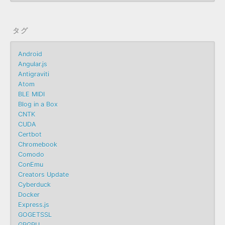
タグ
Android
Angular.js
Antigraviti
Atom
BLE MIDI
Blog in a Box
CNTK
CUDA
Certbot
Chromebook
Comodo
ConEmu
Creators Update
Cyberduck
Docker
Express.js
GOGETSSL
GPGPU