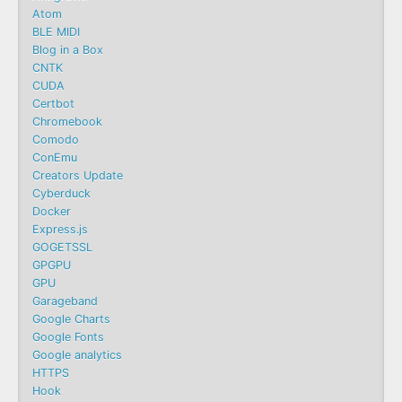
Atom
BLE MIDI
Blog in a Box
CNTK
CUDA
Certbot
Chromebook
Comodo
ConEmu
Creators Update
Cyberduck
Docker
Express.js
GOGETSSL
GPGPU
GPU
Garageband
Google Charts
Google Fonts
Google analytics
HTTPS
Hook