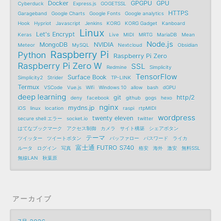
Docker
GPGPU
GPU
Cyberduck
Express.js
GOGETSSL
HTTPS
Garageband
Google Charts
Google Fonts
Google analytics
Hook
Hypriot
Javascript
Jenkins
KORG
KORG Gadget
Kanboard
Linux
Let's Encrypt
Keras
Live
MIDI
MRTG
MariaDB
Mean
Node.js
MongoDB
NVIDIA
Meteor
MySQL
Nextcloud
Obsidian
Raspberry Pi
Python
Raspberry Pi Zero
Raspberry Pi Zero W
SSL
Redmine
Simplicity
TensorFlow
Surface Book
Simplicity2
Strider
TP-LINK
Termux
VSCode
Vue.js
Wifi
Windows 10
allow
bash
dGPU
deep learning
git
http/2
deny
facebook
github
gogs
hexo
nginx
mydns.jp
iOS
linux
location
raspi
rtpMIDI
wordpress
twenty eleven
secure shell エラー
socket.io
twitter
はてなブックマーク
アクセス制御
カメラ
サイト構築
シェアボタン
テーマ
ツイッター
ツイートボタン
バッファロー
パスワード
ライカ
富士通 FUTRO S740
ルータ
ログイン
写真
格安
海外
激安
無料SSL
無線LAN
秋葉原
アーカイブ