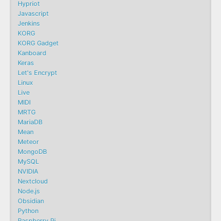
Hypriot
Javascript
Jenkins
KORG
KORG Gadget
Kanboard
Keras
Let's Encrypt
Linux
Live
MIDI
MRTG
MariaDB
Mean
Meteor
MongoDB
MySQL
NVIDIA
Nextcloud
Node.js
Obsidian
Python
Raspberry Pi