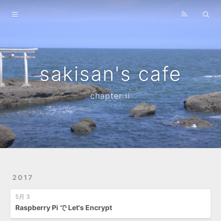
Home
Archives
sakisan's cafe
chapter ii
2017
5月 3
Raspberry Pi で Let's Encrypt