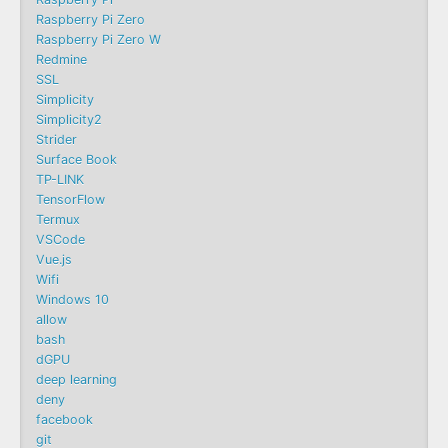
Raspberry Pi Zero
Raspberry Pi Zero W
Redmine
SSL
Simplicity
Simplicity2
Strider
Surface Book
TP-LINK
TensorFlow
Termux
VSCode
Vue.js
Wifi
Windows 10
allow
bash
dGPU
deep learning
deny
facebook
git