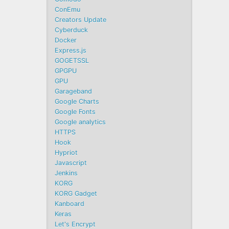
ConEmu
Creators Update
Cyberduck
Docker
Express.js
GOGETSSL
GPGPU
GPU
Garageband
Google Charts
Google Fonts
Google analytics
HTTPS
Hook
Hypriot
Javascript
Jenkins
KORG
KORG Gadget
Kanboard
Keras
Let's Encrypt