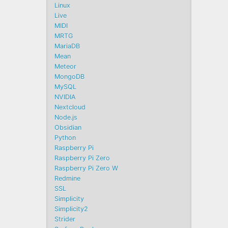
Linux
Live
MIDI
MRTG
MariaDB
Mean
Meteor
MongoDB
MySQL
NVIDIA
Nextcloud
Node.js
Obsidian
Python
Raspberry Pi
Raspberry Pi Zero
Raspberry Pi Zero W
Redmine
SSL
Simplicity
Simplicity2
Strider