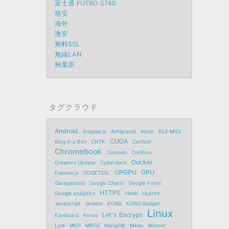
富士通 FUTRO S740
格安
海外
激安
無料SSL
無線LAN
秋葉原
タグクラウド
Android
Angular.js
Antigraviti
Atom
BLE MIDI
CUDA
Blog in a Box
CNTK
Certbot
Chromebook
Comodo
ConEmu
Docker
Creators Update
Cyberduck
GPGPU
GPU
Express.js
GOGETSSL
Garageband
Google Charts
Google Fonts
HTTPS
Google analytics
Hook
Hypriot
Javascript
Jenkins
KORG
KORG Gadget
Linux
Let's Encrypt
Kanboard
Keras
Live
MIDI
MRTG
MariaDB
Mean
Meteor