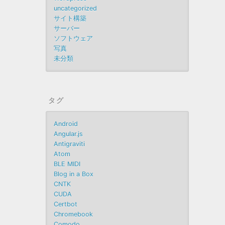
uncategorized
サイト構築
サーバー
ソフトウェア
写真
未分類
タグ
Android
Angular.js
Antigraviti
Atom
BLE MIDI
Blog in a Box
CNTK
CUDA
Certbot
Chromebook
Comodo