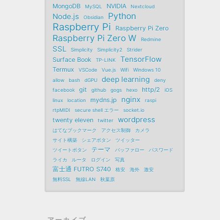
MongoDB
NVIDIA
MySQL
Nextcloud
Python
Node.js
Obsidian
Raspberry Pi
Raspberry Pi Zero
Raspberry Pi Zero W
Redmine
SSL
Simplicity
Simplicity2
Strider
TensorFlow
Surface Book
TP-LINK
Termux
VSCode
Vue.js
Wifi
Windows 10
deep learning
allow
bash
dGPU
deny
git
http/2
facebook
github
gogs
hexo
iOS
nginx
mydns.jp
linux
location
raspi
rtpMIDI
secure shell エラー
socket.io
wordpress
twenty eleven
twitter
はてなブックマーク
アクセス制御
カメラ
サイト構築
シェアボタン
ツイッター
テーマ
ツイートボタン
バッファロー
パスワード
ライカ
ルータ
ログイン
写真
富士通 FUTRO S740
格安
海外
激安
無料SSL
無線LAN
秋葉原
アーカイブ