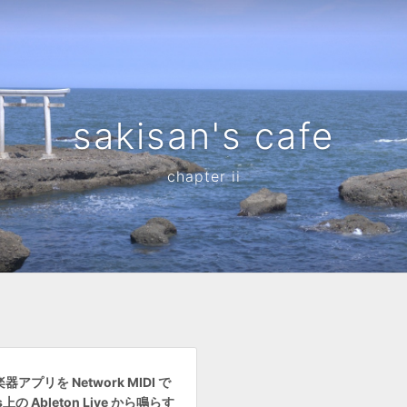
sakisan's cafe
chapter ii
楽器アプリを Network MIDI で
s上の Ableton Live から鳴らす