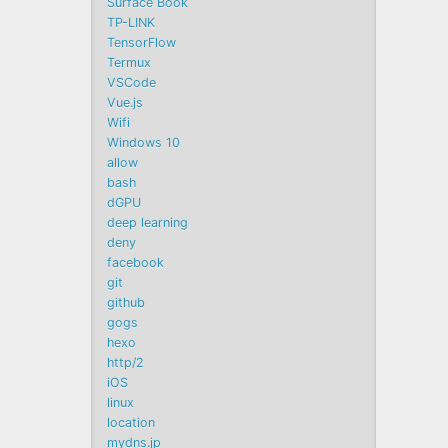
Surface Book
TP-LINK
TensorFlow
Termux
VSCode
Vue.js
Wifi
Windows 10
allow
bash
dGPU
deep learning
deny
facebook
git
github
gogs
hexo
http/2
iOS
linux
location
mydns.jp