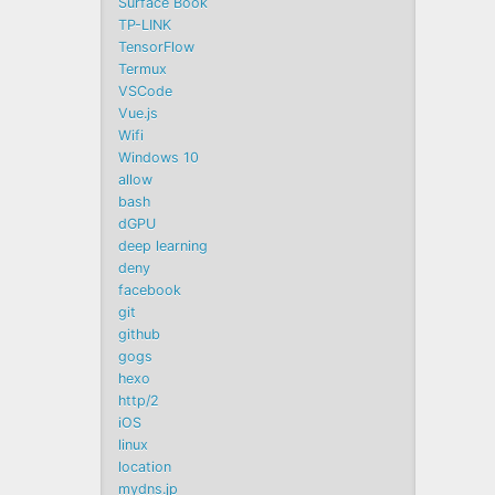
Surface Book
TP-LINK
TensorFlow
Termux
VSCode
Vue.js
Wifi
Windows 10
allow
bash
dGPU
deep learning
deny
facebook
git
github
gogs
hexo
http/2
iOS
linux
location
mydns.jp