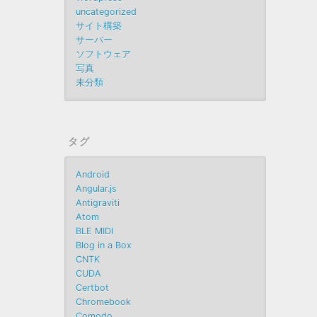
uncategorized
サイト構築
サーバー
ソフトウェア
写真
未分類
タグ
Android
Angular.js
Antigraviti
Atom
BLE MIDI
Blog in a Box
CNTK
CUDA
Certbot
Chromebook
Comodo