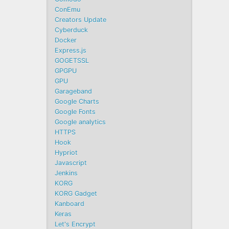
ConEmu
Creators Update
Cyberduck
Docker
Express.js
GOGETSSL
GPGPU
GPU
Garageband
Google Charts
Google Fonts
Google analytics
HTTPS
Hook
Hypriot
Javascript
Jenkins
KORG
KORG Gadget
Kanboard
Keras
Let's Encrypt