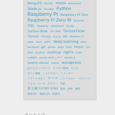
MongoDB
NVIDIA
MySQL
Nextcloud
Python
Node.js
Obsidian
Raspberry Pi
Raspberry Pi Zero
Raspberry Pi Zero W
Redmine
SSL
Simplicity
Simplicity2
Strider
TensorFlow
Surface Book
TP-LINK
Termux
VSCode
Vue.js
Wifi
Windows 10
deep learning
allow
bash
dGPU
deny
git
http/2
facebook
github
gogs
hexo
iOS
nginx
mydns.jp
linux
location
raspi
rtpMIDI
secure shell エラー
socket.io
wordpress
twenty eleven
twitter
はてなブックマーク
アクセス制御
カメラ
サイト構築
シェアボタン
ツイッター
テーマ
ツイートボタン
バッファロー
パスワード
ライカ
ルータ
ログイン
写真
富士通 FUTRO S740
格安
海外
激安
無料SSL
無線LAN
秋葉原
アーカイブ