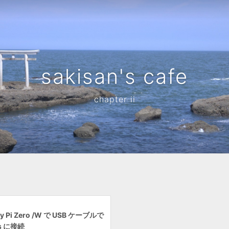
sakisan's cafe
chapter ii
ry Pi Zero /W で USB ケーブルで
s に接続