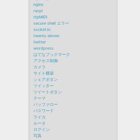
nginx
raspi
rtpMIDI
secure shell エラー
socket.io
twenty eleven
twitter
wordpress
はてなブックマーク
アクセス制御
カメラ
サイト構築
シェアボタン
ツイッター
ツイートボタン
テーマ
バッファロー
パスワード
ライカ
ルータ
ログイン
写真