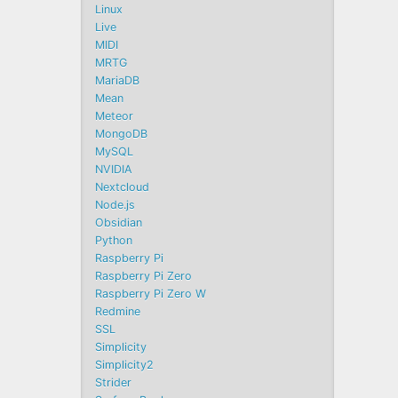
Linux
Live
MIDI
MRTG
MariaDB
Mean
Meteor
MongoDB
MySQL
NVIDIA
Nextcloud
Node.js
Obsidian
Python
Raspberry Pi
Raspberry Pi Zero
Raspberry Pi Zero W
Redmine
SSL
Simplicity
Simplicity2
Strider