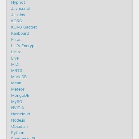
Hypriot
Javascript
Jenkins
KORG
KORG Gadget
Kanboard
Keras
Let's Encrypt
Linux
Live
MIDI
MRTG
MariaDB
Mean
Meteor
MongoDB
MySQL
NVIDIA
Nextcloud
Node.js
Obsidian
Python
Raspberry Pi