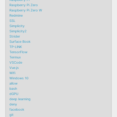
Raspberry Pi Zero
Raspberry Pi Zero W
Redmine
SSL
Simplicity
Simplicity2
Strider
Surface Book
TP-LINK
TensorFlow
Termux
VSCode
Vue.js
Wifi
Windows 10
allow
bash
dGPU
deep learning
deny
facebook
git