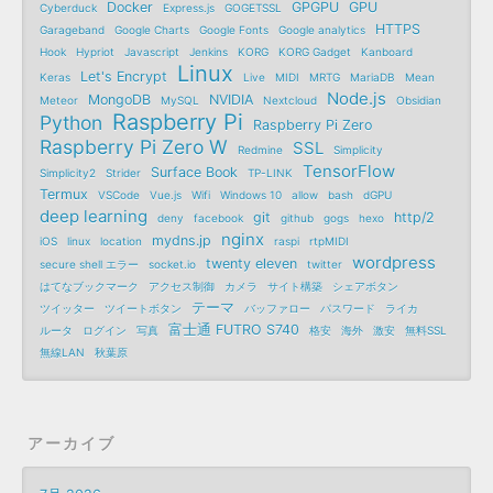
Docker
GPGPU
GPU
Cyberduck
Express.js
GOGETSSL
HTTPS
Garageband
Google Charts
Google Fonts
Google analytics
Hook
Hypriot
Javascript
Jenkins
KORG
KORG Gadget
Kanboard
Linux
Let's Encrypt
Keras
Live
MIDI
MRTG
MariaDB
Mean
Node.js
MongoDB
NVIDIA
Meteor
MySQL
Nextcloud
Obsidian
Raspberry Pi
Python
Raspberry Pi Zero
Raspberry Pi Zero W
SSL
Redmine
Simplicity
TensorFlow
Surface Book
Simplicity2
Strider
TP-LINK
Termux
VSCode
Vue.js
Wifi
Windows 10
allow
bash
dGPU
deep learning
git
http/2
deny
facebook
github
gogs
hexo
nginx
mydns.jp
iOS
linux
location
raspi
rtpMIDI
wordpress
twenty eleven
secure shell エラー
socket.io
twitter
はてなブックマーク
アクセス制御
カメラ
サイト構築
シェアボタン
テーマ
ツイッター
ツイートボタン
バッファロー
パスワード
ライカ
富士通 FUTRO S740
ルータ
ログイン
写真
格安
海外
激安
無料SSL
無線LAN
秋葉原
アーカイブ