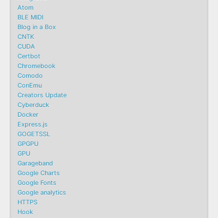
Atom
BLE MIDI
Blog in a Box
CNTK
CUDA
Certbot
Chromebook
Comodo
ConEmu
Creators Update
Cyberduck
Docker
Express.js
GOGETSSL
GPGPU
GPU
Garageband
Google Charts
Google Fonts
Google analytics
HTTPS
Hook