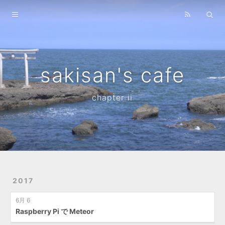
Home
Archives
sakisan's cafe
chapter ii
2017
6月 6
Raspberry Pi で Meteor