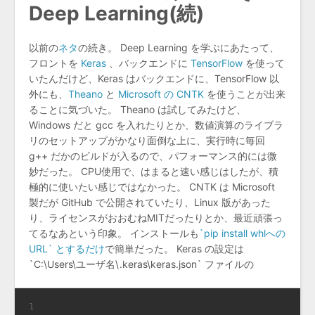
Deep Learning(続)
以前の
ネタ
の続き。 Deep Learning を学ぶにあたって、
フロントを
Keras
、バックエンドに
TensorFlow
を使って
いたんだけど、Keras はバックエンドに、TensorFlow 以
外にも、
Theano
と
Microsoft の CNTK
を使うことが出来
ることに気づいた。 Theano は試してみたけど、
Windows だと gcc を入れたりとか、数値演算のライブラ
リのセットアップがかなり面倒な上に、実行時に毎回
g++ だかのビルドが入るので、パフォーマンス的には微
妙だった。 CPU使用で、はまると速い感じはしたが、積
極的に使いたい感じではなかった。 CNTK は Microsoft
製だが GitHub で公開されていたり、Linux 版があった
り、ライセンスがおおむねMITだったりとか、最近頑張っ
てるなあという印象。 インストールも
`pip install whlへの
URL` とするだけ
で簡単だった。 Keras の設定は
`C:\Users\ユーザ名\.keras\keras.json` ファイルの
1