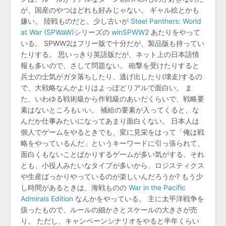
が、国産のやつはどれも好みじゃない。 ギャル絵とかも
嫌い。 陸戦ものだと、少し古いが
Steel Panthers: World
at War (SPWaW)
シリーズの
winSPWW2
あたりをやって
いる。 SPWW2はフリー版で十分だが、製品版も持ってい
たりする。 思いっきり英語版だが、ネット上の日本語情
報も多いので、さして問題ない。 砲撃を受けたりすると
兵士の士気がガタ落ちしたり、逃げ出したり(壊走)するの
で、大戦略なんかよりはよっぽどリアルで面白い。 ま
た、いわゆる戦術級から作戦級のあいだくらいで、戦略要
素はないところもいい。 補給の要素が入ってくると、な
んだか仕事みたいになってあまり面白くない。 日本人は
個人でゲームをやるときでも、変に見栄をはって「俺は戦
略をやっているんだ」というキーワードに引っ張られて、
面白くもないことばかりするゲームが多い気がする。それ
とも、小役人みたいなタイプが多いから、ロジスティクス
や生産ばっかりやっているのが楽しいんだろうか? もう少
し時間があるときは、海戦ものの
War in the Pacific
Admirals Edition
なんかをやっている。 主に太平洋戦争を
扱ったもので、ルールの細かさとスケールの大きさが売
り。 ただし、キャンペーンシナリオをやると半年くらい