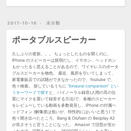
2017-10-16
未分類
ポータブルスピーカー
久しぶりの更新。。。 ちょっとしたものを聞くのに、
iPhone のスピーカーは貧弱だし、イヤホン、ヘッドホン
もかったるく思えることがあるので、ワイヤレスのポータ
ブルスピーカーを物色。 最近、風邪を引いてしまって、
家電量販店での試聴ができなかったので、Youtube で、
色々検索。 探しているうちに
“binaural comparison” とい
うキーワードで探す
と、バイノーラル録音(人間の耳の位
置にマイクを置いて録音する方法)で、各種のスピーカー
をレビューしている動画を多数発見し、iPhone の付属ヘ
ッドフォン (解像度は低いが、特性的にはいいと思う) で
色々聞き比べたところ、Bang & Olufsen の Beoplay A2
が良さそうと言うことになった。 Amazon で旧型が安か
ったので、旧型をゲット。25000円くらい。 ちと高い