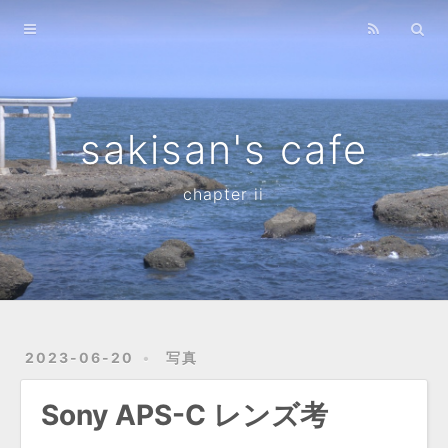
Home
Archives
sakisan's cafe
chapter ii
2023-06-20
写真
Sony APS-C レンズ考