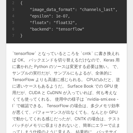
{
2
    "image_data_format": "channels_last",
3
    "epsilon": 1e-07,
4
    "floatx": "float32",
5
    "backend": "tensorflow"
6
}
7
`tensorflow` となっているところを `cntk` に書き換えれ
ば OK。 バックエンドを切り替えるだけなので、Keras 用
に書かれた Python のソースは変更する必要は無い。 で、
サンプルの実行だが、サンプルにもよるが、全体的に
TensorFlow よりも高速に感じられる。 CPUのみだと、逆
に遅いケースもあるようだ。 Surface Book での GPU 使
用だが、CUDA と CuDNN が入っていれば、何も考えな
くても使ってくれる。 使用中の様子は `nvidia-smi.exe -
l` で確認できる。 TensorFlow の場合は、多少メモリ効率
が悪くて、パフォーマンスが出なくても、なんとか GPU
で動かしてくれる感じだったが、CNTK の場合は、テスト
バッチがメモリに収まりきれないと、簡単にエラーで止ま
ってしまう仕様のように見える。 結果的に、バッチサイ