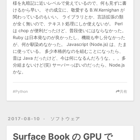
様を丸暗記に近いレベルで覚えているので、何も見ずに書
けるから早い。 その成立に、敬愛する B.W.Kernighan が
関わっているのもいい。 ライブラリとか、言語拡張の類
が全く無いので、テキスト処理にしか使えないが。 Perl
は chop が便利だったけど、普段使いにはならなかった。
Ruby は日本発なのが良かったし、機能も申し分なかった
が、何か馴染めなかった。 Javascript (Node.js) は、たま
に使っている。 多少本格的なのを組むことになったら、
昔は Java だったけど、今は何になるんだろうな。。。多
分組まないけど(笑) サーバーっぽいのだったら、Node.js
かな。
Python
共有
2017-08-10
ソフトウェア
Surface Book の GPU で