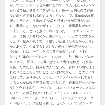
が、私はドンシャリ音が嫌いなので、大人っぽいバランス
良い音で聴かせるタイプがいいし、BGM 目的なので解像
度が高すぎて疲れるのもよろしくない、で、Bluetooth 接
続なんだけど、出来れば AAC が使えた方が音質がいい
し、邪魔にならないデザイン、そして、音量調整が細かく
出来ること。という点でこれになった。 ワイヤレススピ
ーカーでありがちなのが、最小ボリュームがすでに大きか
ったり、刻みが荒くて、丁度いい音量にならなかったりと
かがあって、今までも3つくらい買ったが不満があった。
今回のこれは、そうした点も良く出来ていて、さすが
Bang & Olufsen だなあと。 ちなみに、人生初バング＆オ
ルフセン。 正直、くそ高いばかりで音は微妙という印象
があったのだが、自分も大人になって、音作りの面ではそ
れなりにこだわっていることが理解できたし、このサイズ
に対して、あり得ないような大型ドライバ※を入れてると
ころなんかは軽く狂気を感じたりして、色眼鏡だったのか
な? と今では思う。(それでも、コストパフォーマンスは決
していいとは思わないけれど) ※ 3インチフルレンジ x 2,
3/4インチツィーター x 2, 3インチパッシブラジエター x
2, D級バイアンプ駆動 今回は、セカンドラインの “B&O”