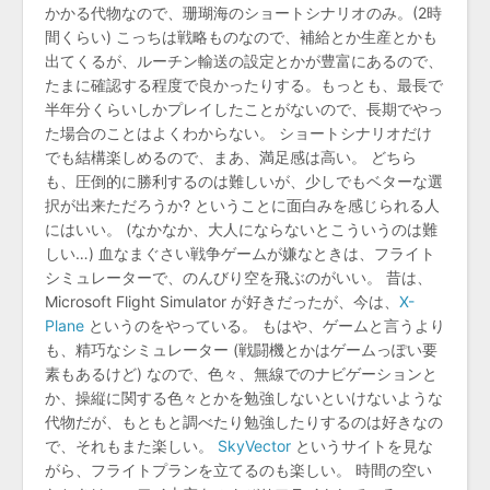
かかる代物なので、珊瑚海のショートシナリオのみ。(2時
間くらい) こっちは戦略ものなので、補給とか生産とかも
出てくるが、ルーチン輸送の設定とかが豊富にあるので、
たまに確認する程度で良かったりする。もっとも、最長で
半年分くらいしかプレイしたことがないので、長期でやっ
た場合のことはよくわからない。 ショートシナリオだけ
でも結構楽しめるので、まあ、満足感は高い。 どちら
も、圧倒的に勝利するのは難しいが、少しでもベターな選
択が出来ただろうか? ということに面白みを感じられる人
にはいい。 (なかなか、大人にならないとこういうのは難
しい…) 血なまぐさい戦争ゲームが嫌なときは、フライト
シミュレーターで、のんびり空を飛ぶのがいい。 昔は、
Microsoft Flight Simulator が好きだったが、今は、
X-
Plane
というのをやっている。 もはや、ゲームと言うより
も、精巧なシミュレーター (戦闘機とかはゲームっぽい要
素もあるけど) なので、色々、無線でのナビゲーションと
か、操縦に関する色々とかを勉強しないといけないような
代物だが、もともと調べたり勉強したりするのは好きなの
で、それもまた楽しい。
SkyVector
というサイトを見な
がら、フライトプランを立てるのも楽しい。 時間の空い