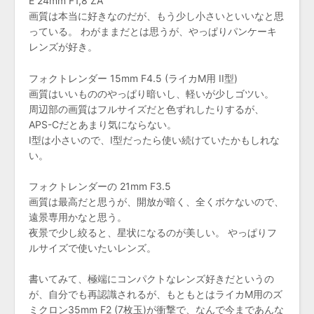
E 24mm F1,8 ZA
画質は本当に好きなのだが、もう少し小さいといいなと思
っている。 わがままだとは思うが、やっぱりパンケーキ
レンズが好き。
フォクトレンダー 15mm F4.5 (ライカM用 II型)
画質はいいもののやっぱり暗いし、軽いが少しゴツい。
周辺部の画質はフルサイズだと色ずれしたりするが、
APS-Cだとあまり気にならない。
I型は小さいので、I型だったら使い続けていたかもしれな
い。
フォクトレンダーの 21mm F3.5
画質は最高だと思うが、開放が暗く、全くボケないので、
遠景専用かなと思う。
夜景で少し絞ると、星状になるのが美しい。 やっぱりフ
ルサイズで使いたいレンズ。
書いてみて、極端にコンパクトなレンズ好きだというの
が、自分でも再認識されるが、もともとはライカM用のズ
ミクロン35mm F2 (7枚玉)が衝撃で、なんで今まであんな