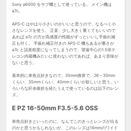
Sony a6000 をサブ機として使っている。 メイン機は
a7c。
APS-C はやはり小さいのがいいと思うので、なるべく小
さなレンズを使う。 正直、少し大きく重くてもいいので
あれば a7c の方が高感度の性能がずっといいし手振れ補
正も付く。 手振れ補正付きの APS-C 機もあるが重さが
a7c と誤差程度になってしまうので、望遠中心の1.5倍テ
レコン内蔵機みたいに使わないのであれば、あまり意味が
ないと思う。
基本的に単焦点好きなので、35mm換算で、26～30mm
くらい、35mmくらい、40mmくらいが欲しいと思う。い
ろいろな紆余曲折を経たうえで使っているのは以下のレン
ズ。
E PZ 16-50mm F3.5-5.6 OSS
単焦点好きといったのに、なんでこのきっとレンズが出る
のかと思うかもしれないが、このレンズは16mmのワイド