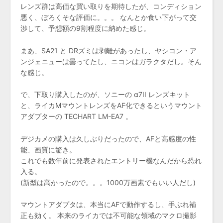
レンズ群は高価な買い取りを期待したが、コンディション
悪く、ぼろくそな評価に。。。 なんとか食い下がって交
渉して、予想額の9割程度に納めた感じ。
まあ、SA21 と DRズミは剥離があったし、ヤシコン・ア
ンジェニューは曇ってたし、ニコンはガラクタだし。そん
な感じ。
で、下取り購入したのが、ソニーの α7II レンズキット
と、ライカMマウントレンズをAF化できるというマウント
アダプターの TECHART LM-EA7 。
デジカメの購入は久しぶりだったので、AFと高感度の性
能、画質に驚き。
これでも数年前に発表されたエントリー機なんだから恐れ
入る。
(新型は高かったので。。。1000万画素でもいい人だし)
マウントアダプタは、本当にAFで動作するし、手ぶれ補
正も効く。 本来のライカでは不可能な領域のマクロ撮影