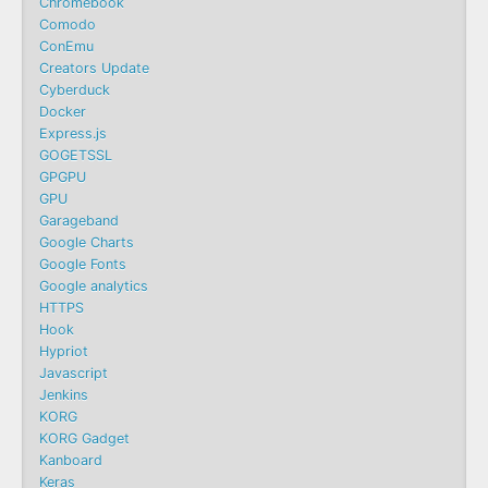
Chromebook
Comodo
ConEmu
Creators Update
Cyberduck
Docker
Express.js
GOGETSSL
GPGPU
GPU
Garageband
Google Charts
Google Fonts
Google analytics
HTTPS
Hook
Hypriot
Javascript
Jenkins
KORG
KORG Gadget
Kanboard
Keras