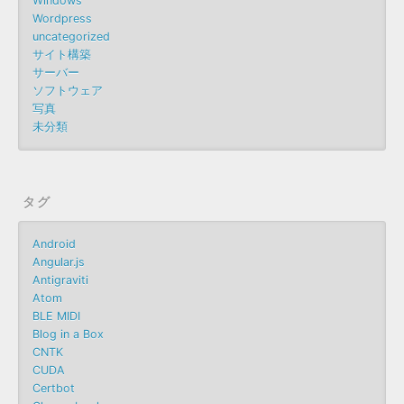
Windows
Wordpress
uncategorized
サイト構築
サーバー
ソフトウェア
写真
未分類
タグ
Android
Angular.js
Antigraviti
Atom
BLE MIDI
Blog in a Box
CNTK
CUDA
Certbot